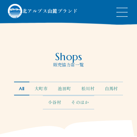
北アルプス山麓ブランド
Top
トップページ
Shops
About
ブランドについて
販売協力店一覧
News
お知らせ
Products
認定品一覧
Shops
販売協力店一覧
All
大町市
池田町
松川村
白馬村
小谷村
そのほか