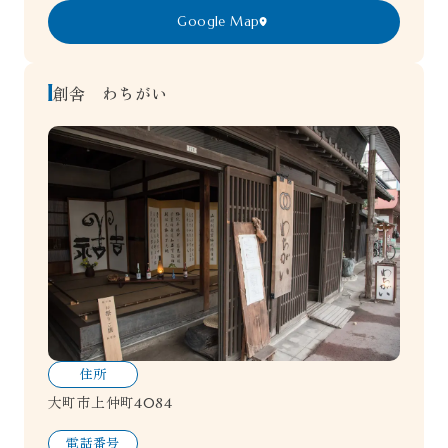
Google Map
創舎 わちがい
住所
大町市上仲町4084
電話番号