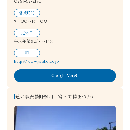
0261-62-2150
営業時間
9：00～18：00
定休日
年末年始(12/31～1/3)
URL
http://www.jizake.co.jp
Google Map
道の駅安曇野松川 寄って停まつかわ