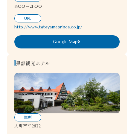
8:00～21:00
URL
http://www.tateyamaprince.co.jp/
Google Map
黒部観光ホテル
住所
大町市平2822