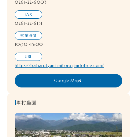
0261-22-6003
FAX
0261-22-6131
営業時間
10:30~15:00
URL
https://baiharutyani-mitoro.jimdofree.com/
Google Map
峯村農園