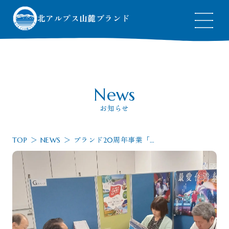
北アルプス山麓ブランド
Top
トップページ
News
About
ブランドについて
お知らせ
News
お知らせ
Products
認定品一覧
Shops
販売協力店一覧
TOP
NEWS
ブランド20周年事業「信
州体験旅行」への参加要
請訪問に行ってきました